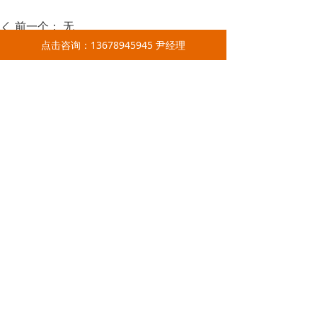
前一个：
无
ꄴ
点击咨询：13678945945 尹经理
后一个：
无
ꄲ
易之力，让高空作业变简单
！