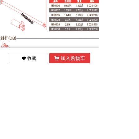
加入购物车
收藏
낙
끢
456346374
点击咨询：13678945945 尹经理