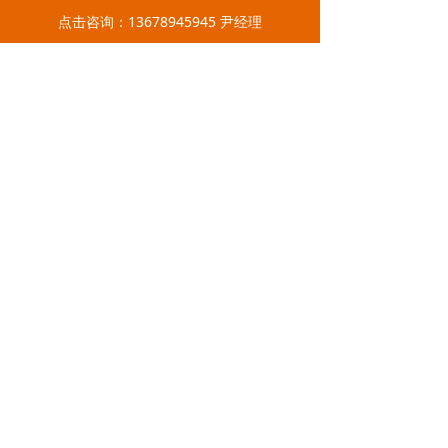
点击咨询：13678945945 尹经理
易之力，让高空作业变简单
！
版权所有：深圳市易之力机械设备有限公司
Shenzhen Easier-lift Machinery Equipment Co.,Ltd.