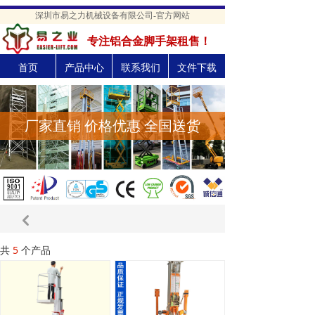
深圳市易之力机械设备有限公司-官方网站
专注铝合金脚手架租售！
首页
产品中心
联系我们
文件下载
厂家直销 价格优惠 全国送货
낒
共
5
个产品